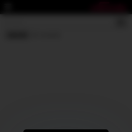
Jewish
(0 results)