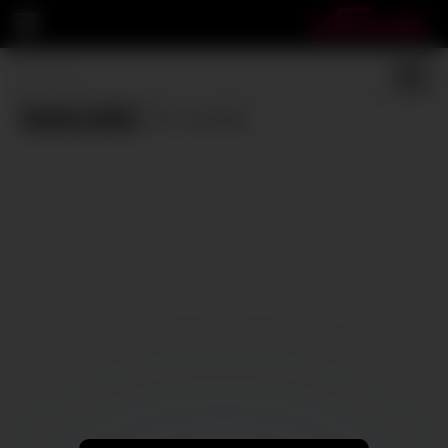
Emily willis
(0 results)