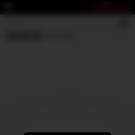
Chessie rae
(0 results)